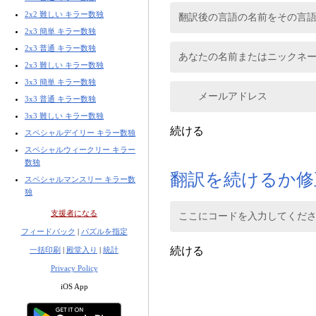
2x2 難しい キラー数独
翻訳後の言語の名前をその言語で (D
2x3 簡単 キラー数独
2x3 普通 キラー数独
あなたの名前またはニックネーム 
2x3 難しい キラー数独
3x3 簡単 キラー数独
メールアドレス
3x3 普通 キラー数独
3x3 難しい キラー数独
続ける
スペシャルデイリー キラー数独
スペシャルウィークリー キラー
数独
翻訳を続けるか修
スペシャルマンスリー キラー数
独
支援者になる
ここにコードを入力してくだ
フィードバック
|
パズルを指定
続ける
一括印刷
|
殿堂入り
|
統計
Privacy Policy
iOS App