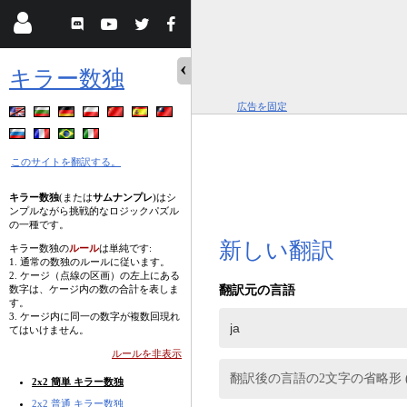
キラー数独
広告を固定
このサイトを翻訳する。
キラー数独
(または
サムナンプレ
)はシ
ンプルながら挑戦的なロジックパズル
の一種です。
新しい翻訳
キラー数独の
ルール
は単純です:
1. 通常の数独のルールに従います。
2. ケージ（点線の区画）の左上にある
数字は、ケージ内の数の合計を表しま
翻訳元の言語
す。
3. ケージ内に同一の数字が複数回現れ
てはいけません。
ルールを非表示
翻訳後の言語の2文字の省略形 (d
2x2 簡単 キラー数独
2x2 普通 キラー数独