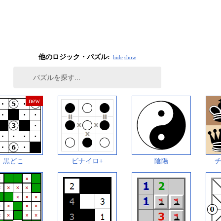
他のロジック・パズル:
hide
show
黒どこ
ビナイロ+
陰陽