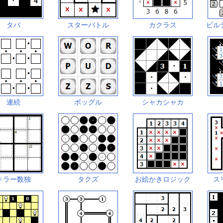
タパ
スターバトル
カクラス
ビル
連続
ボッグル
シャカシャカ
キラー数独
タクズ
お絵かきロジック
ス