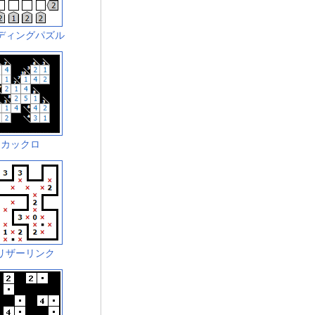
ディングパズル
カックロ
リザーリンク