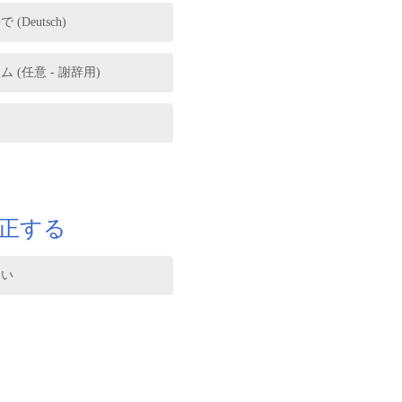
eutsch)
(任意 - 謝辞用)
正する
さい