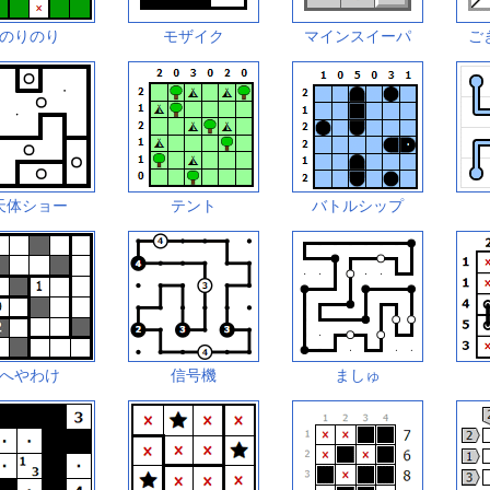
のりのり
モザイク
マインスイーパ
ご
天体ショー
テント
バトルシップ
へやわけ
信号機
ましゅ